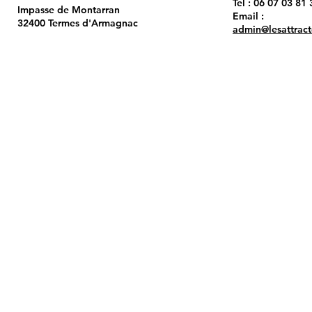
Tel : 06 07 03 81 
Impasse de Montarran
Email :
32400 Termes d'Armagnac
admin@lesattrac